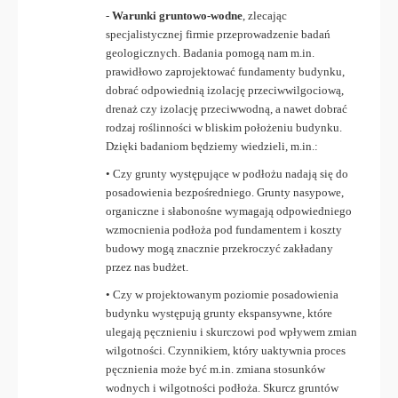
-
Warunki gruntowo-wodne
, zlecając
specjalistycznej firmie przeprowadzenie badań
geologicznych. Badania pomogą nam m.in.
prawidłowo zaprojektować fundamenty budynku,
dobrać odpowiednią izolację przeciwwilgociową,
drenaż czy izolację przeciwwodną, a nawet dobrać
rodzaj roślinności w bliskim położeniu budynku.
Dzięki badaniom będziemy wiedzieli, m.in.:
• Czy grunty występujące w podłożu nadają się do
posadowienia bezpośredniego. Grunty nasypowe,
organiczne i słabonośne wymagają odpowiedniego
wzmocnienia podłoża pod fundamentem i koszty
budowy mogą znacznie przekroczyć zakładany
przez nas budżet.
• Czy w projektowanym poziomie posadowienia
budynku występują grunty ekspansywne, które
ulegają pęcznieniu i skurczowi pod wpływem zmian
wilgotności. Czynnikiem, który uaktywnia proces
pęcznienia może być m.in. zmiana stosunków
wodnych i wilgotności podłoża. Skurcz gruntów