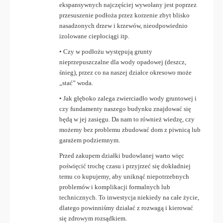
ekspansywnych najczęściej wywołany jest poprzez
przesuszenie podłoża przez korzenie zbyt blisko
nasadzonych drzew i krzewów, nieodpowiednio
izolowane ciepłociągi itp.
• Czy w podłożu występują grunty
nieprzepuszczalne dla wody opadowej (deszcz,
śnieg), przez co na naszej działce okresowo może
„stać” woda.
• Jak głęboko zalega zwierciadło wody gruntowej i
czy fundamenty naszego budynku znajdować się
będą w jej zasięgu. Da nam to również wiedzę, czy
możemy bez problemu zbudować dom z piwnicą lub
garażem podziemnym.
Przed zakupem działki budowlanej warto więc
poświęcić trochę czasu i przyjrzeć się dokładniej
temu co kupujemy, aby uniknąć niepotrzebnych
problemów i komplikacji formalnych lub
technicznych. To inwestycja niekiedy na całe życie,
dlatego powinniśmy działać z rozwagą i kierować
się zdrowym rozsądkiem.